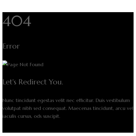
404
Error
Let's Redirect You.
Nunc tincidunt egestas velit nec efficitur. Duis vestibulum
volutpat nibh sed consequat. Maecenas tincidunt, arcu vel
iaculis cursus, ods suscipit.
Back to home