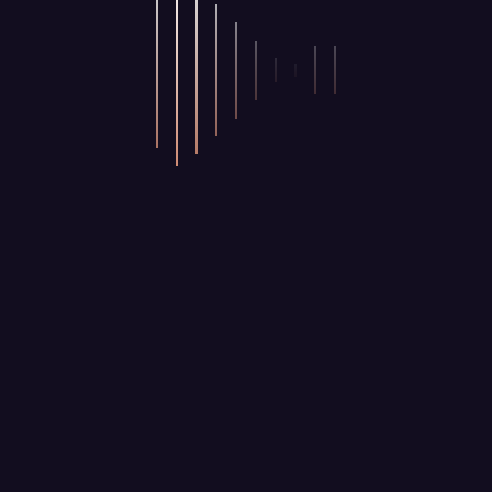
.
m volutpat nibh sed
s suscipit.